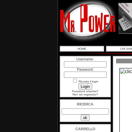
HOME
CHI SI
Username:
Password:
Ricorda il login
Password smarrita?
Non sei registrato?
RICERCA
CARRELLO