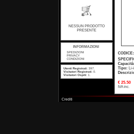
NESSUN PRODOTTO
PRESENTE
INFORMAZIONI
SPEDIZIONI
CODICE:
PRIVACY
SPECIF
CONDIZIONI
Capacità
Tipo:
Li-
Utenti Registrati:
397.
Visitatori Registrati:
0.
Descrizi
Visitatori Ospiti:
1.
€ 25.50
IVA inc.
Crediti