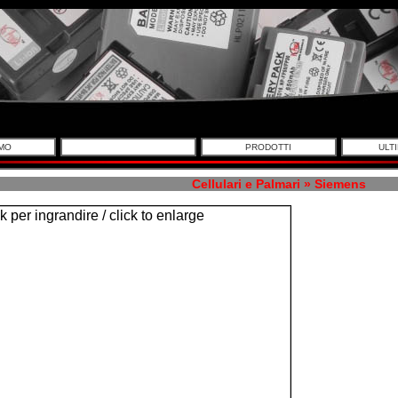
AMO
PRODOTTI
ULTI
Cellulari e Palmari » Siemens