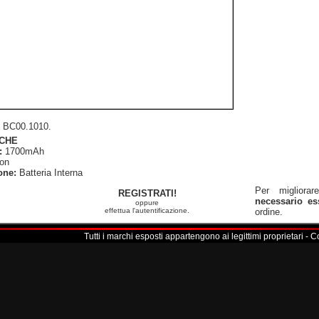
BC00.1010.
ICHE
:
1700mAh
ion
one:
Batteria Interna
Per migliorar
REGISTRATI!
necessario ess
oppure
effettua l'autentificazione.
ordine.
Tutti i marchi esposti appartengono ai legittimi proprietari