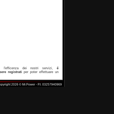
e l'efficenza dei nostri servizi,
é
ere registrati
per poter effettuare un
 - Copyright 2026 © Mr.Power - P.I. 03257940969