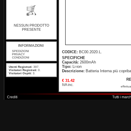
NESSUN PRODOTTO
PRESENTE
INFORMAZIONI
SPEDIZIONI
CODICE:
BC00.2020.L.
PRIVACY
SPECIFICHE
CONDIZIONI
Capacità:
2600mAh
Tipo:
Li-ion
Utenti Registrati:
397.
Visitatori Registrati:
0.
Descrizione:
Batteria Interna più copriba
Visitatori Ospiti:
3.
RE
€ 31.42
IVA inc.
effettua
Crediti
Tutti i mar