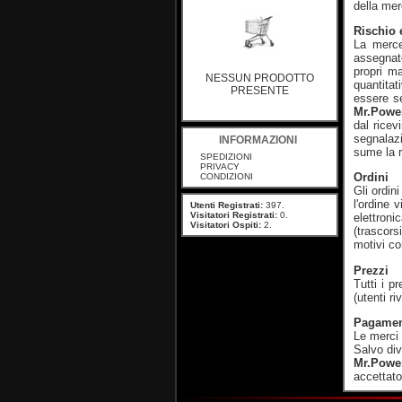
della mer
Rischio 
La merce
assegnato
propri ma
NESSUN PRODOTTO
quantitat
PRESENTE
essere s
Mr.Powe
dal rice
segnalazi
INFORMAZIONI
sume la r
SPEDIZIONI
PRIVACY
Ordini
CONDIZIONI
Gli ordin
l'ordine 
Utenti Registrati:
397.
Visitatori Registrati:
0.
elettroni
Visitatori Ospiti:
2.
(trascors
motivi co
Prezzi
Tutti i p
(utenti r
Pagamen
Le merci
Salvo div
Mr.Powe
accettato