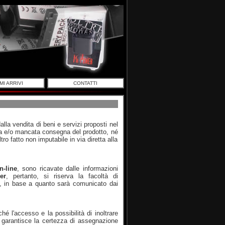
MI ARRIVI
CONTATTI
alla vendita di beni e servizi proposti nel
ta e/o mancata consegna del prodotto, né
ro fatto non imputabile in via diretta alla
-line
, sono ricavate dalle informazioni
er
, pertanto, si riserva la facoltà di
go, in base a quanto sarà comunicato dai
ché l'accesso e la possibilità di inoltrare
garantisce la certezza di assegnazione