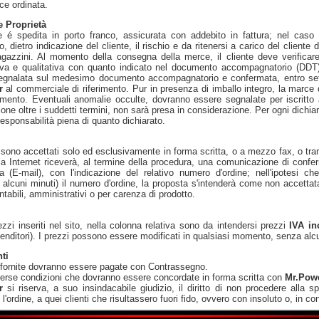
ce ordinata.
e Proprietà
 é spedita in porto franco, assicurata con addebito in fattura; nel caso 
, dietro indicazione del cliente, il rischio e da ritenersi a carico del cliente
gazzini. Al momento della consegna della merce, il cliente deve verificare l
iva e qualitativa con quanto indicato nel documento accompagnatorio (DDT).
egnalata sul medesimo documento accompagnatorio e confermata, entro sette
r
al commerciale di riferimento. Pur in presenza di imballo integro, la marce d
vimento. Eventuali anomalie occulte, dovranno essere segnalate per iscritt
one oltre i suddetti termini, non sarà presa in considerazione. Per ogni dichiara
esponsabilità piena di quanto dichiarato.
i sono accettati solo ed esclusivamente in forma scritta, o a mezzo fax, o tramit
via Internet riceverà, al termine della procedura, una comunicazione di confe
ca (E-mail), con l'indicazione del relativo numero d'ordine; nell'ipotesi ch
i alcuni minuti) il numero d'ordine, la proposta s'intenderà come non accettat
ntabili, amministrativi o per carenza di prodotto.
rezzi inseriti nel sito, nella colonna relativa sono da intendersi prezzi
IVA in
ivenditori). I prezzi possono essere modificati in qualsiasi momento, senza alc
ti
 fornite dovranno essere pagate con Contrassegno.
erse condizioni che dovranno essere concordate in forma scritta con
Mr.Pow
r
si riserva, a suo insindacabile giudizio, il diritto di non procedere alla
 l'ordine, a quei clienti che risultassero fuori fido, ovvero con insoluto o, in co