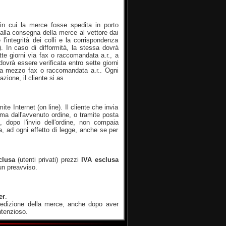
in cui la merce fosse spedita in porto
 dalla consegna della merce al vettore dai
'integrità dei colli e la corrispondenza
 In caso di difformità, la stessa dovrà
 giorni via fax o raccomandata a.r., a
ovrà essere verificata entro sette giorni
o a mezzo fax o raccomandata a.r.. Ogni
zione, il cliente si as
e Internet (on line). Il cliente che invia
rma dall'avvenuto ordine, o tramite posta
e, dopo l'invio dell'ordine, non compaia
a, ad ogni effetto di legge, anche se per
clusa
(utenti privati) prezzi
IVA esclusa
un preavviso.
er
.
 spedizione della merce, anche dopo aver
ntenzioso.