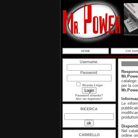
HOME
CHI SI
Username:
Responsa
Password:
Mr.Powe
catalogo 
per la co
Ricorda il login
Mr.Powe
Password smarrita?
Informaz
Non sei registrato?
Le inform
pubblica
RICERCA
modificar
produttor
Disponibi
Nel catal
CARRELLO
ordine on