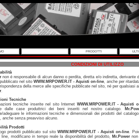
AMO
PRODOTTI
ULTI
CONDIZIONI DI UTILIZZO
bilità
r
non é responsabile di alcun danno o perdita, diretta e/o indiretta, derivante d
pubblicato nel sito
WWW.MRPOWER.IT - Aquisti on-line
, anche per ritarda
rrispondenza della merce alle specifiche pubblicate nel sito, né per qualsiasi alt
r
.
ioni Tecniche
azioni tecniche inserite nel sito Internet
WWW.MRPOWER.IT - Aquisti on
te dalle case produttrici dei beni inseriti nel nostro catalogo.
Mr.Pow
e/adeguare le informazioni tecniche e dimensionali dei prodotti del catalo
i, anche senza preavviso alcuno.
lità Prodotti
ogo prodotti pubblicato sul sito
WWW.MRPOWER.IT - Aquisti on-line
. Poi
 line, modificano in tempo reale la disponibilità del prodotto,
Mr.Power
non 